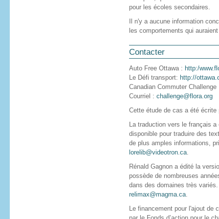
pour les écoles secondaires.
Il n'y a aucune information co
les comportements qui auraient 
Contacter
Auto Free Ottawa :
http:/www.fl
Le Défi transport:
http://ottawa
Canadian Commuter Challenge
Courriel :
challenge@flora.org
Cette étude de cas a été écrite
La traduction vers le français a 
disponible pour traduire des tex
de plus amples informations, pri
lorelib@videotron.ca
.
Rénald Gagnon a édité la versio
possède de nombreuses années d
dans des domaines très variés. 
relimax@magma.ca
.
Le financement pour l'ajout de 
par le Fonds d’action pour le 