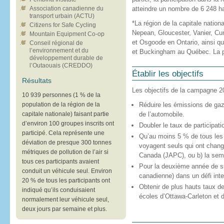
Association canadienne du
atteindre un nombre de 6 248 ha
transport urbain (ACTU)
*La région de la capitale nation
Citizens for Safe Cycling
Nepean, Gloucester, Vanier, Cu
Mountain Equipment Co-op
et Osgoode en Ontario, ainsi qu
Conseil régional de
l’environnement et du
et Buckingham au Québec. La po
développement durable de
l’Outaouais (CREDDO)
Établir les objectifs
Résultats
Les objectifs de la campagne 20
10 939 personnes (1 % de la
population de la région de la
Réduire les émissions de gaz 
capitale nationale) faisant partie
de l’automobile.
d’environ 100 groupes inscrits ont
Doubler le taux de participat
participé. Cela représente une
Qu’au moins 5 % de tous les 
déviation de presque 300 tonnes
voyagent seuls qui ont changé
métriques de pollution de l’air si
Canada (JAPC), ou b) la sem
tous ces participants avaient
Pour la deuxième année de sui
conduit un véhicule seul. Environ
canadienne) dans un défi inter
20 % de tous les participants ont
Obtenir de plus hauts taux de
indiqué qu’ils conduisaient
écoles d’Ottawa-Carleton et d
normalement leur véhicule seul,
deux jours par semaine et plus.