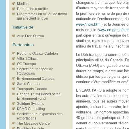
changement climatique. Ce proje
Médias
d’autres moyens de transport d
De bouche à oreille
la première semaine de juin de
Programmes en milieu de travail
qui affectent le foyer
nationale de l’environnement d
week/intro.html
) et la Journée d
Initiative de
mois de juin (
www.ec.gc.ca/clea
participer en tant qu’équipe de 
Auto Free Ottawa
similaire, mais les gens peuvent
Partenaires
milieu de travail ne s’y inscrit p
Région d’Ottawa-Carleton
Le Défi transport a commencé c
Ville d’Ottawa
principales villes du Canada. D
OC Transpo
Ottawa (AFO) a organisé une se
Société de transport de
durant ce temps, a créé une bas
l’Outaouais
utilisée par les participants qu
Environnement Canada
continue d’être modifiée et am
Santé Canada
Transports Canada
En 1998, l’AFO a adopté le nom 
Canada Trust/Friends of the
les autres villes canadiennes 
Environment Fund
année-là, tous les autres moyens
Solidum Systems
ajoutés, incluant la marche, le 
KPMG Consulting
voiturage. Un nombre approxima
Société pour l’expansion des
40 groupes ont participé en 199
exportations
venant du gouvernement région
The Message Centre
partiel, la participation dans la 
Pembina Institute