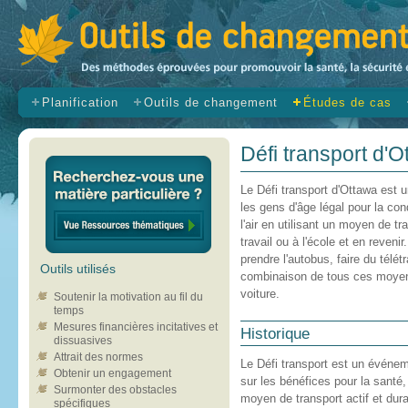
Planification
Outils de changement
Études de cas
Défi transport d'O
Le Défi transport d'Ottawa est
les gens d'âge légal pour la cond
l'air en utilisant un moyen de tr
travail ou à l'école et en reveni
prendre l'autobus, faire du télétr
Outils utilisés
combinaison de tous ces moyens
voiture.
Soutenir la motivation au fil du
temps
Mesures financières incitatives et
Historique
dissuasives
Attrait des normes
Le Défi transport est un événem
Obtenir un engagement
sur les bénéfices pour la santé
Surmonter des obstacles
moyen de transport actif et dur
spécifiques