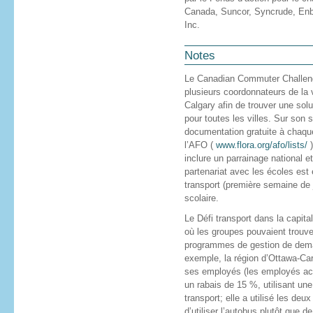
Canada, Suncor, Syncrude, En
Inc.
Notes
Le Canadian Commuter Challeng
plusieurs coordonnateurs de la v
Calgary afin de trouver une sol
pour toutes les villes. Sur son s
documentation gratuite à chaque
l’AFO (
www.flora.org/afo/lists/
)
inclure un parrainage national 
partenariat avec les écoles est
transport (première semaine de j
scolaire.
Le Défi transport dans la capita
où les groupes pouvaient trouver
programmes de gestion de deman
exemple, la région d’Ottawa-C
ses employés (les employés ac
un rabais de 15 %, utilisant une 
transport; elle a utilisé les d
d’utiliser l’autobus plutôt que de