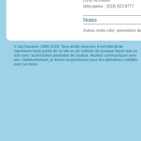
(519) 823-0860
télécopieur : (519) 823-8777
Notes
Autres mots-clés: prévention de 
© Jay Kassirer, 1996-2026. Tous droits réservés. Il est interdit de
reproduire toute partie de ce site ou de l'utiliser de quelque façon que ce
soit sans l’autorisation préalable de l'auteur. Veuillez
communiquer avec
moi
. Habituellement, je donne la permission pour les utilisations crédités
avec les liens.