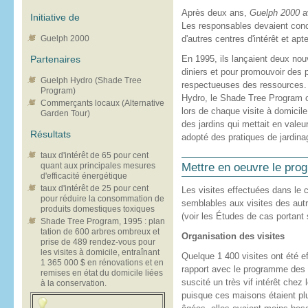
Après deux ans,
Guelph 2000
a
Initiative de
Les responsables devaient conc
Guelph 2000
d'autres centres d'intérêt et apte
Partenaires
En 1995, ils lançaient deux no
diniers et pour promouvoir des
Guelph Hydro (Shade Tree
respectueuses des ressources. 
Program)
Hydro, le Shade Tree Program of
Commerçants locaux (Alternative
lors de chaque visite à domicil
Garden Tour)
des jardins qui mettait en valeu
Résultats
adopté des pratiques de jardina
taux d'intérêt de 65 pour cent
Mettre en oeuvre le pr
quant aux principales mesures
d'efficacité énergétique
taux d'intérêt de 25 pour cent
Les visites effectuées dans l
pour réduire la consommation de
semblables aux visites des aut
produits domestiques toxiques
(voir les Études de cas portant
Shade Tree Program, 1995 : plan
tation de 600 arbres ombreux et
Organisation des visites
prise de 489 rendez-vous pour
les visites à domicile, entraînant
Quelque 1 400 visites ont été e
1 365 000 $ en rénovations et en
rapport avec le programme des 
remises en état du domicile liées
suscité un très vif intérêt chez
à la conservation.
puisque ces maisons étaient pl