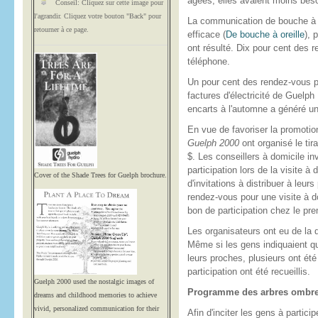
âgées, elles avaient moins beso
Conseil: Cliquez sur cette image pour
l'agrandir. Cliquez votre bouton "Back" pour
La communication de bouche à or
retourner à ce page.
efficace (
De bouche à oreille
), 
ont résulté. Dix pour cent des 
téléphone.
Un pour cent des rendez-vous pri
factures d'électricité de Guelp
encarts à l'automne a généré un
En vue de favoriser la promotio
Guelph 2000
ont organisé le ti
$. Les conseillers à domicile in
participation lors de la visite à
Cover of the Shade Trees for Guelph brochure.
d'invitations à distribuer à leu
rendez-vous pour une visite à do
bon de participation chez le prem
Les organisateurs ont eu de la 
Même si les gens indiquaient qu
leurs proches, plusieurs ont ét
participation ont été recueillis.
Guelph 2000 used the nostalgic images of
Programme des arbres ombr
dreams and childhood memories to achieve
vivid, personalized communication for their
Afin d'inciter les gens à partici