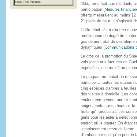
Shade Trees Program.
2000,
on offrait aux résidants u
participation (
Mesures financière
offerts mesuraient au moins 12 
21 pieds de haut. Il s'agissait d
L'offre était liée à d'autres mo
amélioration du degré de confort
grandement état de ces élément
dynamiques (
Communications p
Le gros de la promotion du Shade
vois joints aux factures de Gue
expédiées, une moitié au printem
Le programme tentait de motiver 
participer à toutes les étapes d
cinq espèces d'arbres à feuille
des visites à domicile. Les cons
couleur comprenant une illustrat
seignements sur sa hauteur, la 
fruits qu'il produisait. Les cons
gens pour les aider à sélectionne
endroit oû le planter. On établis
l'emplacement prévu de l'arbre. I
d'embaucher quelqu'un pour le fai